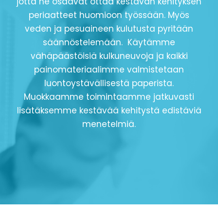
jotta he osaavat ottaa kestävän kehityksen
periaatteet huomioon työssään. Myös
veden ja pesuaineen kulutusta pyritään
säännöstelemään. Käytämme
vähäpäästöisiä kulkuneuvoja ja kaikki
painomateriaalimme valmistetaan
luontoystävällisestä paperista.
Muokkaamme toimintaamme jatkuvasti
lisätäksemme kestävää kehitystä edistäviä
menetelmiä.