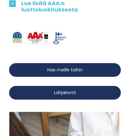
Lue lisää AAA:n
luottoluokituksesta
Hae meille töihin
Lahjakortti