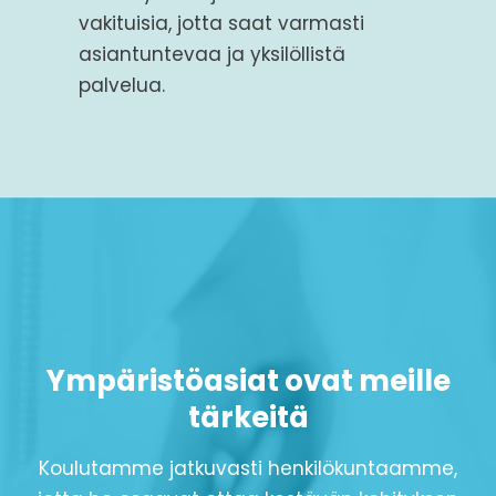
vakituisia, jotta saat varmasti
asiantuntevaa ja yksilöllistä
palvelua.
Ympäristöasiat ovat meille
tärkeitä
Koulutamme jatkuvasti henkilökuntaamme,