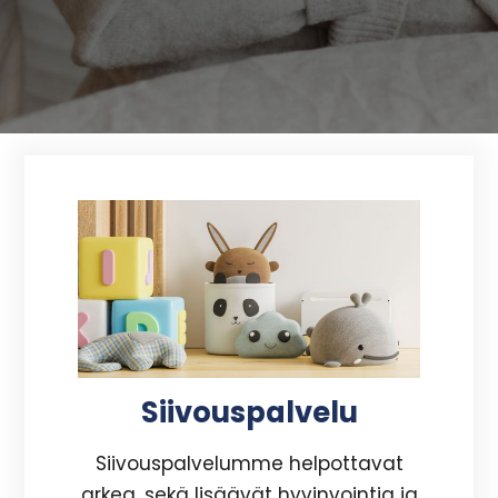
Siivouspalvelu
Siivouspalvelumme helpottavat
arkea, sekä lisäävät hyvinvointia ja