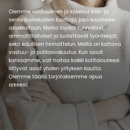
Olemme vastuullinen ja kokenut koti- ja
senioripalveluiden tuottaja, joka kuuntelee
asiakkaitaan. Meiltä löydät tunnolliset,
ammattitaitoiset ja luotettavat työntekijät,
sekä edullisen hinnoittelun. Meillä on kattava
vastuu- ja potilasvakuutus. Kun asioit
kanssamme, voit hoitaa kaikki kotitalouteesi
liittyvät asiat yhden yrityksen kautta.
Olemme täällä tarjotaksemme apua
arkeesi!